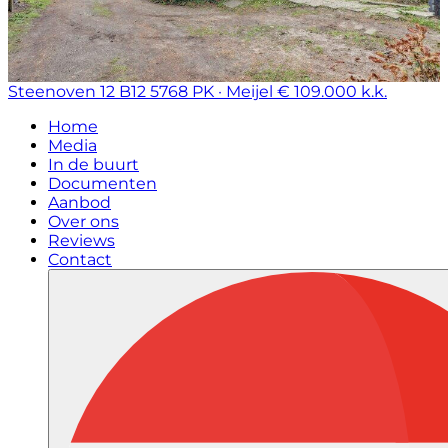
Steenoven 12 B12
5768 PK · Meijel
€ 109.000 k.k.
Home
Media
In de buurt
Documenten
Aanbod
Over ons
Reviews
Contact